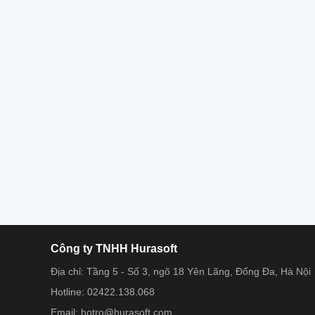
Công ty TNHH Hurasoft
Địa chỉ: Tầng 5 - Số 3, ngõ 18 Yên Lãng, Đống Đa, Hà Nội
Hotline: 02422.138.068
Email:
hotro@hurasoft.com