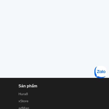
Sản phẩm
Hura8
xStore
adMan